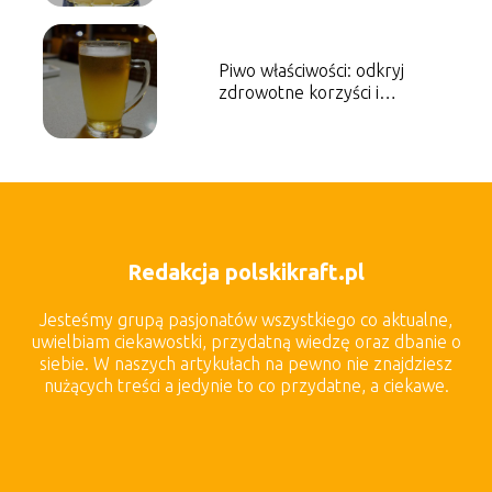
Piwo właściwości: odkryj
zdrowotne korzyści i
witaminy w piwie
Redakcja polskikraft.pl
Jesteśmy grupą pasjonatów wszystkiego co aktualne,
uwielbiam ciekawostki, przydatną wiedzę oraz dbanie o
siebie. W naszych artykułach na pewno nie znajdziesz
nużących treści a jedynie to co przydatne, a ciekawe.