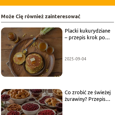
Może Cię również zainteresować
Placki kukurydziane
– przepis krok po
kroku
2025-09-04
Co zrobić ze świeżej
żurawiny? Przepisy
na słodko i kwaśno