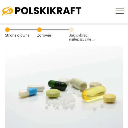
Strona główna
Zdrowie
Jak wybrać
najlepszy sklep z
naturalnymi
suplementami
diety dla swojej
rodziny?