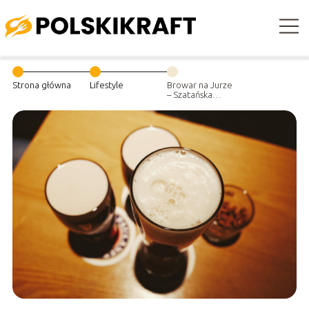
Strona główna
Lifestyle
Browar na Jurze
– Szatańska
Obelga