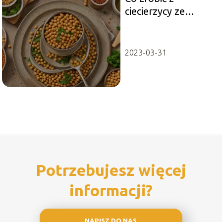
ciecierzycy ze
słoika? Proste i
szybkie dania
2023-03-31
Potrzebujesz więcej
informacji?
NAPISZ DO NAS