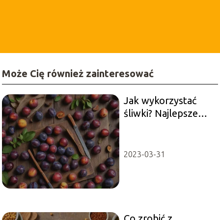
Może Cię również zainteresować
Jak wykorzystać
śliwki? Najlepsze
receptury na
przysmaki z
owoców śliwy
2023-03-31
Co zrobić z