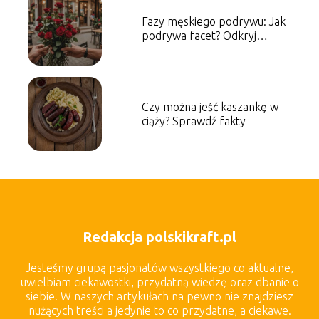
Fazy męskiego podrywu: Jak
podrywa facet? Odkryj
tajemnice
Czy można jeść kaszankę w
ciąży? Sprawdź fakty
Redakcja polskikraft.pl
Jesteśmy grupą pasjonatów wszystkiego co aktualne,
uwielbiam ciekawostki, przydatną wiedzę oraz dbanie o
siebie. W naszych artykułach na pewno nie znajdziesz
nużących treści a jedynie to co przydatne, a ciekawe.