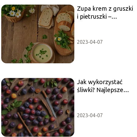
Zupa krem z gruszki
i pietruszki –
wykwintny przepis
2023-04-07
Jak wykorzystać
śliwki? Najlepsze
receptury na
przysmaki z
owoców śliwy
2023-04-07