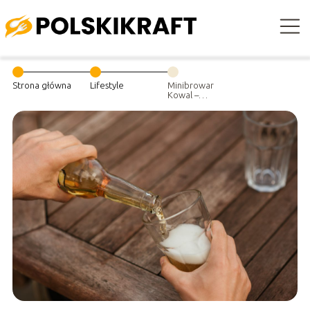
Strona główna
Lifestyle
Minibrowar
Kowal –
wszystko co
powinieneś
wiedzieć