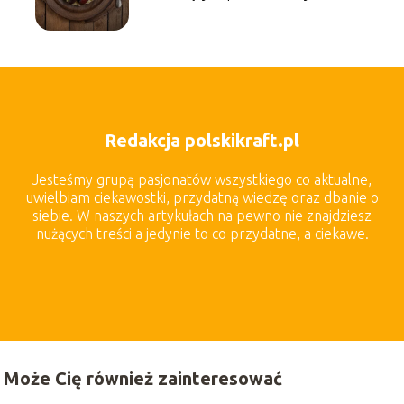
Redakcja polskikraft.pl
Jesteśmy grupą pasjonatów wszystkiego co aktualne,
uwielbiam ciekawostki, przydatną wiedzę oraz dbanie o
siebie. W naszych artykułach na pewno nie znajdziesz
nużących treści a jedynie to co przydatne, a ciekawe.
Może Cię również zainteresować